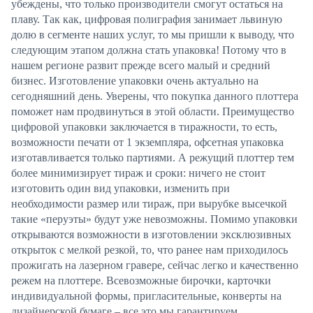
убеждены, что только производители смогут остаться на
плаву. Так как, цифровая полиграфия занимает львиную
долю в сегменте наших услуг, то мы пришли к выводу, что
следующим этапом должна стать упаковка! Потому что в
нашем регионе развит прежде всего малый и средний
бизнес. Изготовление упаковки очень актуально на
сегодняшний день. Уверены, что покупка данного плоттера
поможет нам продвинуться в этой области. Преимущество
цифровой упаковки заключается в тиражности, то есть,
возможности печати от 1 экземпляра, офсетная упаковка
изготавливается только партиями. А режущий плоттер тем
более минимизирует тираж и сроки: ничего не стоит
изготовить один вид упаковки, изменить при
необходимости размер или тираж, при вырубке высечкой
такие «перуэты» будут уже невозможны. Помимо упаковки
открываются возможности в изготовлении эксклюзивных
открыток с мелкой резкой, то, что ранее нам приходилось
прожигать на лазерном гравере, сейчас легко и качественно
режем на плоттере. Всевозможные бирочки, карточки
индивидуальной формы, пригласительные, конверты на
дизайнерской бумаге – все это мы гарантируем