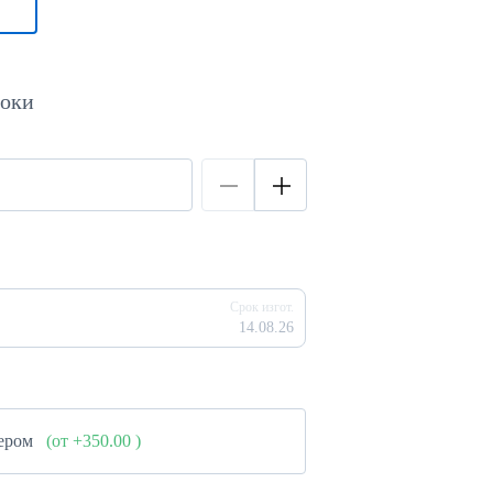
роки
Срок изгот.
14.08.26
нером
(от +350.00
)