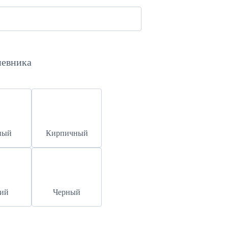
невника
ный
Кирпичный
ий
Черный